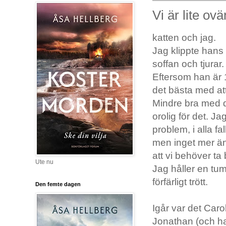
Vi är lite ovä
katten och jag.
Jag klippte hans
soffan och tjurar.
Eftersom han är 
det bästa med at
Mindre bra med de
orolig för det. J
problem, i alla fa
men inget mer än 
att vi behöver ta b
Ute nu
Jag håller en tum
förfärligt trött.
Den femte dagen
Igår var det Car
Jonathan (och ha