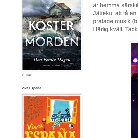
är hemma särskilt
Jättekul att få en
pratade musik (br
Härlig kväll. Tac
9 maj
Viva España