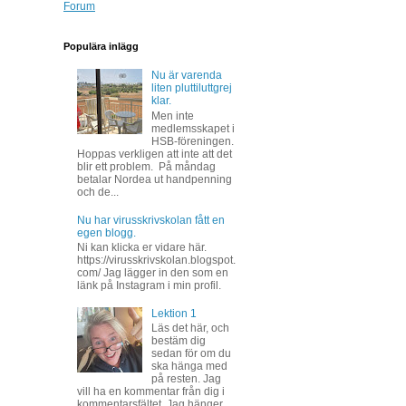
Forum
Populära inlägg
Nu är varenda
liten pluttiluttgrej
klar.
Men inte
medlemsskapet i
HSB-föreningen.
Hoppas verkligen att inte att det
blir ett problem. På måndag
betalar Nordea ut handpenning
och de...
Nu har virusskrivskolan fått en
egen blogg.
Ni kan klicka er vidare här.
https://virusskrivskolan.blogspot.
com/ Jag lägger in den som en
länk på Instagram i min profil.
Lektion 1
Läs det här, och
bestäm dig
sedan för om du
ska hänga med
på resten. Jag
vill ha en kommentar från dig i
kommentarsfältet. Jag hänger