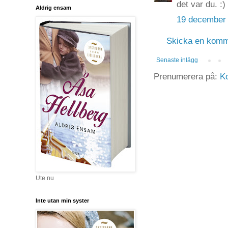
det var du. :)
Aldrig ensam
19 december 
Skicka en komm
Senaste inlägg
Prenumerera på:
Ko
Ute nu
Inte utan min syster