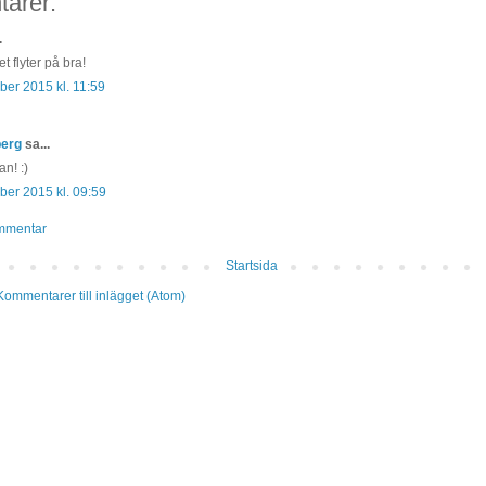
arer:
.
 flyter på bra!
er 2015 kl. 11:59
berg
sa...
n! :)
er 2015 kl. 09:59
mmentar
Startsida
Kommentarer till inlägget (Atom)