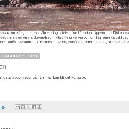
norlunda ut än många andras. Min vardag i skrivsoffan i förorten. Uppväxten i Fjä
utera med en självbiografi som alla ville prata om och om hur surrealistiskt det är a
xempel Borås stadsbibliotek, Bollnäs bibliotek, Värsås bibliotek. Bokning sker via För
 december 2015
on.
längsta blogginlägg igår. Det här kan bli det kortaste.
2015