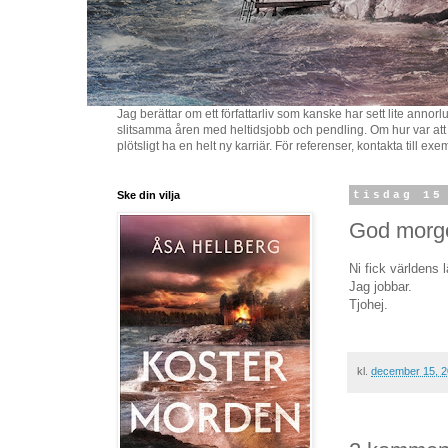
Jag berättar om ett författarliv som kanske har sett lite an
slitsamma åren med heltidsjobb och pendling. Om hur var att deb
plötsligt ha en helt ny karriär. För referenser, kontakta till e
Ske din vilja
tisdag 15
God morg
Ni fick världens 
Jag jobbar.
Tjohej.
kl.
december 15, 