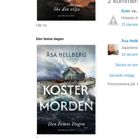
2 komment
Ezter
sa..
Hoppas det
15 decemb
Ute nu
Den femte dagen
Åsa Hell
Jajamensa
16 decemb
Skicka en ko
Senaste inlägg
Prenumerera på: